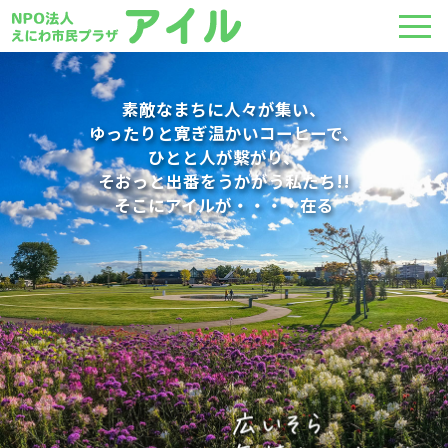
2026.07.24
お知らせ
素敵なまちに人々が集い、
「カコ・アート切り絵展」～地層の重なりの様な微妙
ゆったりと寛ぎ温かいコーヒーで、
2026.07.24
イベント
ひとと人が繫がり、
な立体感が面白い、独特な技法を駆使した傑作～ 7月
そおっと出番をうかがう私たち!!
30日まで
2026年8月の行事予定
そこにアイルが・・・・在る
2026.01.26
2026.06.27
お知らせ
イベント
2026年のアイル新春お楽しみ会の様子
2026年7月の行事予定
2025.12.12
2026.04.24
お知らせ
イベント
FMいーにわ 開局15周年 感謝祭に参加してきました
2026年5月の行事予定