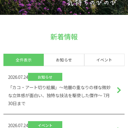
2025.11.27
2026.03.26
お知らせ
イベント
ちゃんと1000刊号に掲載されました
2026年4月の行事予定
新着情報
2025.06.03
2026.02.27
お知らせ
イベント
「ビーズとハンドメイドバッグの２人展」の様子
2026年3月の行事予定
全件表示
お知らせ
イベント
2026.07.24
お知らせ
「カコ・アート切り絵展」～地層の重なりの様な微妙
な立体感が面白い、独特な技法を駆使した傑作～ 7月
30日まで
2026.07.24
イベント