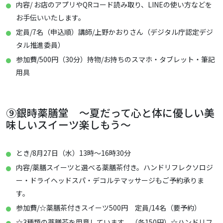
内容/ お店のアプリやQRコード読み取り、LINEの使い方などを
お手伝いいたします。
定員/7名（申込順）講師/上野かおりさん（デジタル庁認定デジ
タル推進委員）
参加費/500円（30分）持物/お持ちのスマホ・タブレット・筆記
用具
⑨銀時薬膳堂 ～夏だって心と体に優しい美
味しいスイーツ楽しもう～
とき/8月27日（水）13時～16時30分
内容/薬膳スイーツと選べる薬膳茶付き。ハンドリフレクソロジ
ー・ドライヘッドスパ・デコルテマッサージもご予約承りま
す。
参加費/☆薬膳茶付きスイーツ500円 定員/14名（要予約）
☆3種類の薬膳茶を用意しています。（各150円）☆ハンドリフ