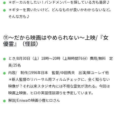
＊ボーカルをしたい！バンドメンバーを探している方も是非♪
＊ギターを買いたいけど、どんなものが良いかわからないなど。
そんな方も♪
⑪～だから映画はやめられない～上映/『女
優霊』（怪談）
とき/8月30日（土）18時～20時（上映時間76分）費用/無料 定
員/25名
内容/ 制作/1996年日本 監督/中田秀夫 出演/柳ユーレイ他
＊新人監督のリハーサル用フィルムチェックに、全く知らない
映像が？それ以来スタジオ内には不穏な空気が流れる。今回は
映画上映後、ヒロの実話怪談語りを予定しています。
解説/Eniwaの映画小僧ヒロさん