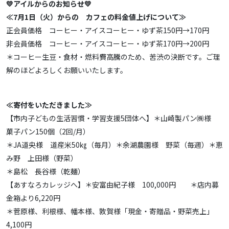
💛アイルからのお知らせ💛
≪7月1日（火）からの カフェの料金値上げについて≫
正会員価格 コーヒー・アイスコーヒー・ゆず茶150円→170円
非会員価格 コーヒー・アイスコーヒー・ゆず茶170円→200円
＊コーヒー生豆・食材・燃料費高騰のため、苦渋の決断です。ご理
解のほどよろしくお願いいたします。
≪寄付をいただきました≫
【市内子どもの生活習慣・学習支援5団体へ】＊山崎製パン㈱様
菓子パン150個（2回/月）
＊JA道央様 道産米50㎏（毎月）＊余湖農園様 野菜（毎週）＊恵
み野 上田様（野菜）
＊島松 長谷様（乾麺）
【あすなろカレッジへ】＊安富由紀子様 100,000円 ＊店内募
金箱より6,220円
＊菅原様、利根様、幡本様、敦賀様「現金・寄贈品・野菜売上」
4,100円