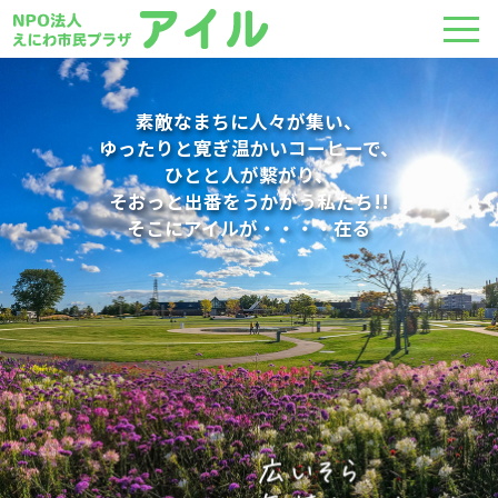
2026.07.24
お知らせ
素敵なまちに人々が集い、
「カコ・アート切り絵展」～地層の重なりの様な微妙
ゆったりと寛ぎ温かいコーヒーで、
2026.07.24
イベント
ひとと人が繫がり、
な立体感が面白い、独特な技法を駆使した傑作～ 7月
そおっと出番をうかがう私たち!!
30日まで
2026年8月の行事予定
そこにアイルが・・・・在る
2026.01.26
2026.06.27
お知らせ
イベント
2026年のアイル新春お楽しみ会の様子
2026年7月の行事予定
2025.12.12
2026.04.24
お知らせ
イベント
FMいーにわ 開局15周年 感謝祭に参加してきました
2026年5月の行事予定