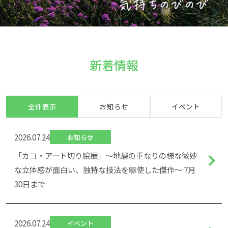
2025.11.27
2026.03.26
お知らせ
イベント
ちゃんと1000刊号に掲載されました
2026年4月の行事予定
新着情報
2025.06.03
2026.02.27
お知らせ
イベント
「ビーズとハンドメイドバッグの２人展」の様子
2026年3月の行事予定
全件表示
お知らせ
イベント
2026.07.24
お知らせ
「カコ・アート切り絵展」～地層の重なりの様な微妙
な立体感が面白い、独特な技法を駆使した傑作～ 7月
30日まで
2026.07.24
イベント