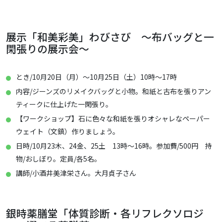
展示「和美彩美」わびさび ～布バッグと一
閑張りの展示会～
とき/10月20日（月）～10月25日（土）10時～17時
内容/ジーンズのリメイクバッグと小物。和紙と古布を張りアン
ティークに仕上げた一閑張り。
【ワークショップ】石に色々な和紙を張りオシャレなペーパー
ウェイト（文鎮）作りましょう。
日時/10月23木、24金、25土 13時～16時。参加費/500円 持
物/おしぼり。定員/各5名。
講師/小酒井美津栄さん。大月貞子さん
銀時薬膳堂「体質診断・各リフレクソロジ