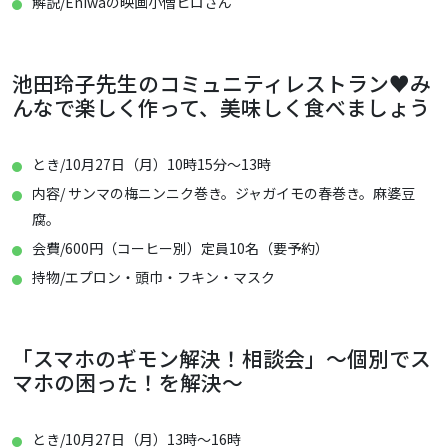
解説/Eniwaの映画小僧ヒロさん
池田玲子先生のコミュニティレストラン♥み
んなで楽しく作って、美味しく食べましょう
とき/10月27日（月）10時15分～13時
内容/ サンマの梅ニンニク巻き。ジャガイモの春巻き。麻婆豆
腐。
会費/600円（コーヒー別）定員10名（要予約）
持物/エプロン・頭巾・フキン・マスク
「スマホのギモン解決！相談会」～個別でス
マホの困った！を解決～
とき/10月27日（月）13時～16時