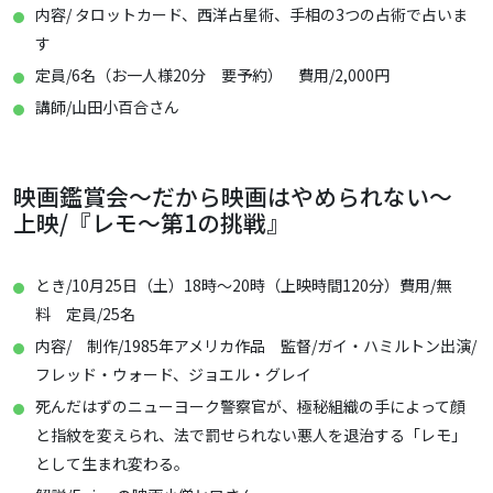
内容/ タロットカード、西洋占星術、手相の3つの占術で占いま
す
定員/6名（お一人様20分 要予約） 費用/2,000円
講師/山田小百合さん
映画鑑賞会～だから映画はやめられない～
上映/『レモ～第1の挑戦』
とき/10月25日（土）18時～20時（上映時間120分）費用/無
料 定員/25名
内容/ 制作/1985年アメリカ作品 監督/ガイ・ハミルトン出演/
フレッド・ウォード、ジョエル・グレイ
死んだはずのニューヨーク警察官が、極秘組織の手によって顔
と指紋を変えられ、法で罰せられない悪人を退治する「レモ」
として生まれ変わる。