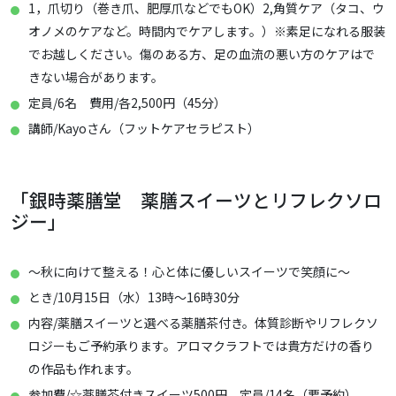
1，爪切り（巻き爪、肥厚爪などでもOK）2,角質ケア（タコ、ウ
オノメのケアなど。時間内でケアします。）※素足になれる服装
でお越しください。傷のある方、足の血流の悪い方のケアはで
きない場合があります。
定員/6名 費用/各2,500円（45分）
講師/Kayoさん（フットケアセラピスト）
「銀時薬膳堂 薬膳スイーツとリフレクソロ
ジー」
～秋に向けて整える！心と体に優しいスイーツで笑顔に～
とき/10月15日（水）13時～16時30分
内容/薬膳スイーツと選べる薬膳茶付き。体質診断やリフレクソ
ロジーもご予約承ります。アロマクラフトでは貴方だけの香り
の作品も作れます。
参加費/☆薬膳茶付きスイーツ500円 定員/14名（要予約）