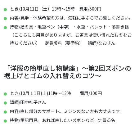
とき/10月11日（土）13時～15時 費用/500円
内容/見学・体験希望の方は、気軽に手ぶらでお越しください。
持物/絵の具・毛筆ペン（中字）・水筆・パレット・落書き帳
（こちらにも用意がありますが、お道具は使い慣れたものをお
持ちください） 定員/8名（要予約） 講師/なおさん
「洋服の簡単直し物講座」～第2回ズボンの
裾上げとゴムの入れ替えのコツ～
とき/10月１1日(土)11時～12時 費用/100円
講師/田中礼子さん
内容/直し部分のサポート。ミシンのない方も大丈夫です。
持物/筆記用具。あれば直したいズボンなど。定員/5名