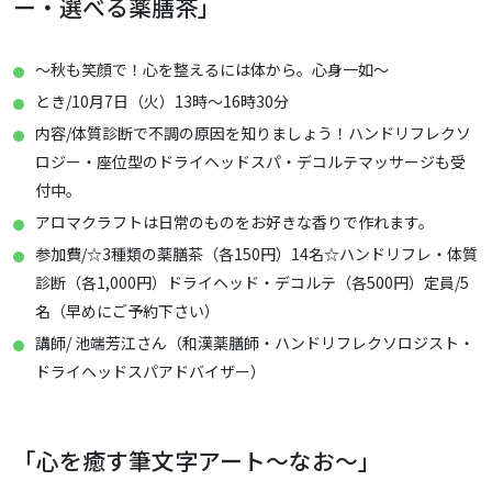
ー・選べる薬膳茶」
～秋も笑顔で！心を整えるには体から。心身一如～
とき/10月7日（火）13時～16時30分
内容/体質診断で不調の原因を知りましょう！ハンドリフレクソ
ロジー・座位型のドライヘッドスパ・デコルテマッサージも受
付中。
アロマクラフトは日常のものをお好きな香りで作れます。
参加費/☆3種類の薬膳茶（各150円）14名☆ハンドリフレ・体質
診断（各1,000円）ドライヘッド・デコルテ（各500円）定員/5
名（早めにご予約下さい）
講師/ 池端芳江さん（和漢薬膳師・ハンドリフレクソロジスト・
ドライヘッドスパアドバイザー）
「心を癒す筆文字アート～なお～」