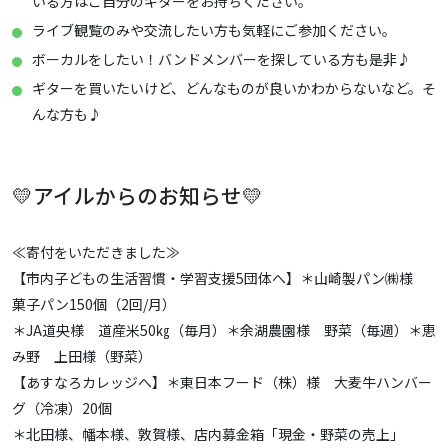
いる方はご自分のギターをお持ちください。
ライブ観覧のみや交流したい方も気軽にご参加ください。
ボーカルをしたい！バンドメンバーを探している方も是非♪
ギターを買いたいけど、どんなものが良いかわからないなど。そ
んな方も♪
💛アイルからのお知らせ💛
≪寄付をいただきました≫
【市内子どもの生活習慣・学習支援5団体へ】＊山崎製パン㈱様
菓子パン150個（2回/月）
＊JA道央様 道産米50㎏（毎月）＊余湖農園様 野菜（毎週）＊恵
み野 上田様（野菜）
【あすなろカレッジへ】＊東日本フード（株）様 大麦牛ハンバー
グ（冷凍）20個
＊北田様、幡本様、敦賀様、店内募金箱「現金・野菜の売上」