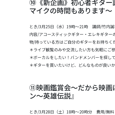
⑩《新企画》初心者ギター
マイクの時間もあります～
とき/3月25日（水）19時～21時 講師/竹内誠裕
内容/アコースティックギター・エレキギター
物/持っている方はご自分のギターをお持ちく
＊ライブ観覧のみや交流したい方も気軽にご
＊ボーカルをしたい！バンドメンバーを探し
＊ギターを買いたいけど、どんなものが良い
⑪映画鑑賞会～だから映画
ン～英雄伝説』
とき/3月28日（土）18時～20時分 費用/無