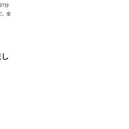
87分
ど、全
流し