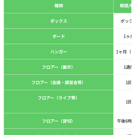
種類
期間/時
ボックス
ボック
ボード
1ヶ月
ハンガー
1ヶ月（1
フロアー（展示）
1遇間
フロアー（会議・講習会等）
1回
フロアー（ライブ等）
1回
フロアー（貸切）
午後6時~