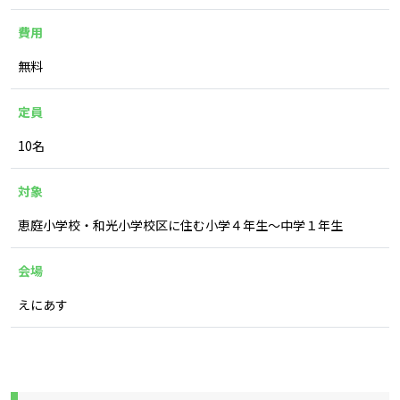
費用
無料
定員
10名
対象
恵庭小学校・和光小学校区に住む小学４年生～中学１年生
会場
えにあす